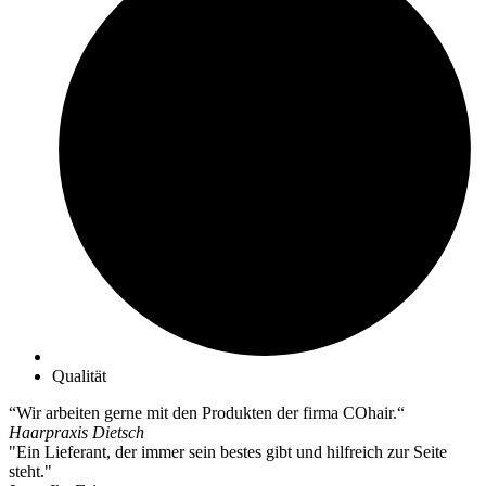
Die
Optionen
können
auf
der
Produktseite
gewählt
werden
Qualität
“Wir arbeiten gerne mit den Produkten der firma COhair.“
Haarpraxis Dietsch
"Ein Lieferant, der immer sein bestes gibt und hilfreich zur Seite
steht."