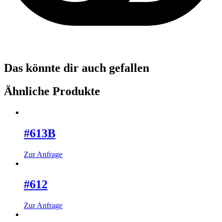
Das könnte dir auch gefallen
Ähnliche Produkte
#613B
Dieses
Zur Anfrage
Produkt
weist
mehrere
#612
Varianten
auf.
Dieses
Zur Anfrage
Die
Produkt
Optionen