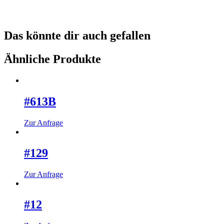
Das könnte dir auch gefallen
Ähnliche Produkte
#613B
Dieses
Zur Anfrage
Produkt
weist
mehrere
#129
Varianten
auf.
Dieses
Zur Anfrage
Die
Produkt
Optionen
weist
können
mehrere
#12
auf
Varianten
der
auf.
Produktseite