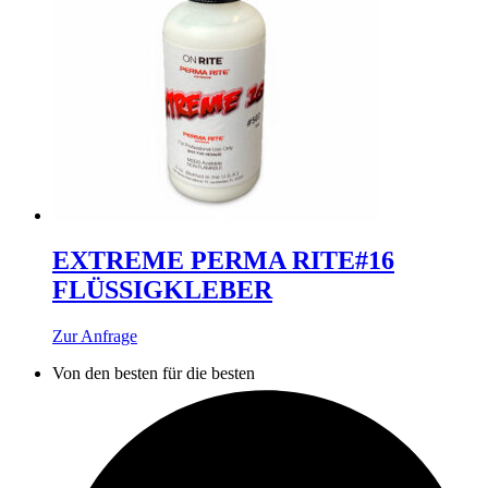
Die
Optionen
können
auf
der
Produktseite
gewählt
werden
EXTREME PERMA RITE#16
FLÜSSIGKLEBER
Dieses
Zur Anfrage
Produkt
Von den besten für die besten
weist
mehrere
Varianten
auf.
Die
Optionen