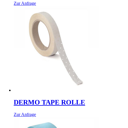
Dieses
Zur Anfrage
Produkt
weist
mehrere
Varianten
auf.
Die
Optionen
können
auf
der
Produktseite
gewählt
werden
DERMO TAPE ROLLE
Zur Anfrage