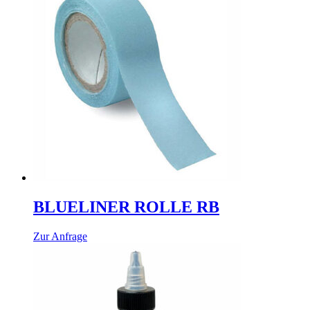
BLUELINER ROLLE RB
Dieses
Zur Anfrage
Produkt
weist
mehrere
Varianten
auf.