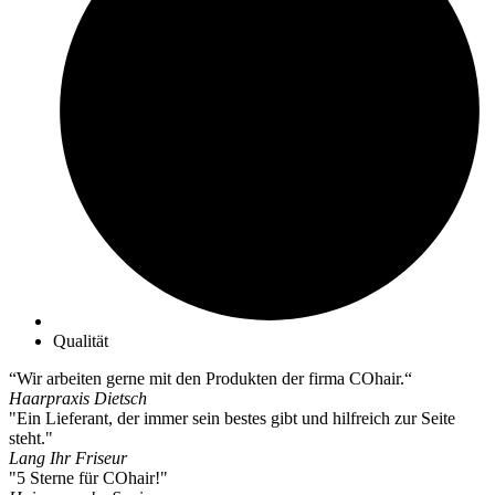
können
auf
der
Produktseite
gewählt
werden
Qualität
“Wir arbeiten gerne mit den Produkten der firma COhair.“
Haarpraxis Dietsch
"Ein Lieferant, der immer sein bestes gibt und hilfreich zur Seite
steht."
Lang Ihr Friseur
"5 Sterne für COhair!"