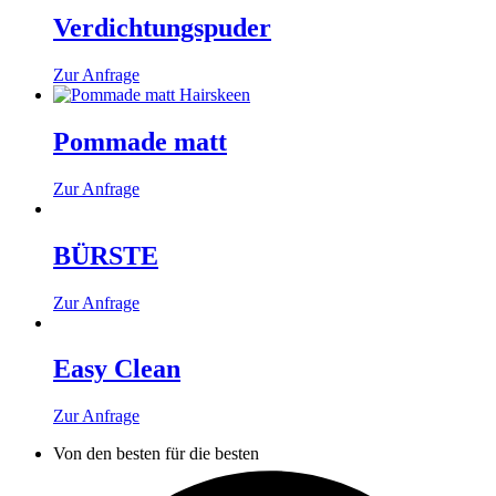
Verdichtungspuder
Dieses
Zur Anfrage
Produkt
weist
mehrere
Pommade matt
Varianten
auf.
Zur Anfrage
Die
Optionen
können
BÜRSTE
auf
der
Produktseite
Zur Anfrage
gewählt
werden
Easy Clean
Dieses
Zur Anfrage
Produkt
Von den besten für die besten
weist
mehrere
Varianten