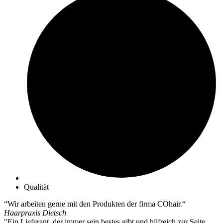
auf.
Die
Optionen
können
auf
der
Produktseite
gewählt
werden
Qualität
“Wir arbeiten gerne mit den Produkten der firma COhair.“
Haarpraxis Dietsch
"Ein Lieferant, der immer sein bestes gibt und hilfreich zur Seite