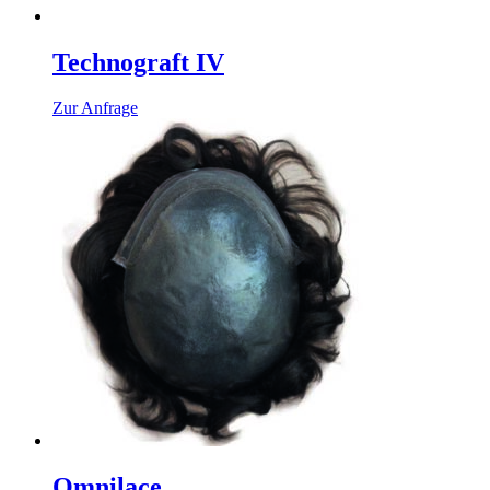
Technograft IV
Zur Anfrage
Omnilace