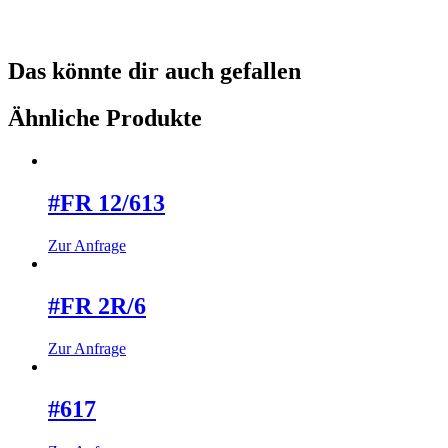
Das könnte dir auch gefallen
Ähnliche Produkte
#FR 12/613
Dieses
Zur Anfrage
Produkt
weist
mehrere
#FR 2R/6
Varianten
auf.
Dieses
Zur Anfrage
Die
Produkt
Optionen
weist
können
mehrere
#617
auf
Varianten
der
auf.
Produktseite